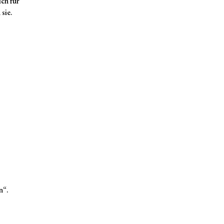
ch für
 sie.
n“.