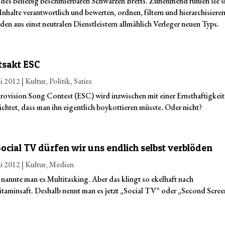
des beliebig beschmierbaren Schwarzen Bretts. Zunehmend fühlen sie si
Inhalte verantwortlich und bewerten, ordnen, filtern und hierarchisieren
den aus einst neutralen Dienstleistern allmählich Verleger neuen Typs.
tsakt ESC
i 2012
|
Kultur
,
Politik
,
Satire
rovision Song Contest (ESC) wird inzwischen mit einer Ernsthaftigkeit
ichtet, dass man ihn eigentlich boykottieren müsste. Oder nicht?
Social TV dürfen wir uns endlich selbst verblöden
i 2012
|
Kultur
,
Medien
 nannte man es Multitasking. Aber das klingt so ekelhaft nach
itaminsaft. Deshalb nennt man es jetzt „Social TV“ oder „Second Scree