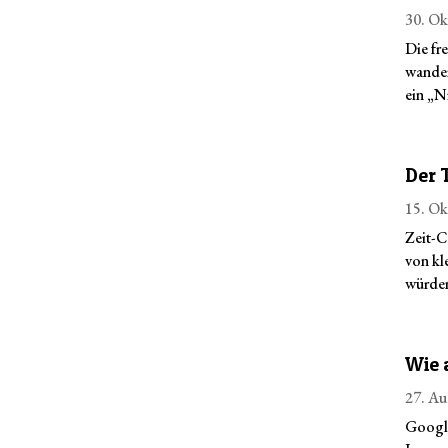
30. Ok
Die fre
wander
ein „N
Der 
15. Ok
Zeit-C
von kl
würden
Wie 
27. Au
Google