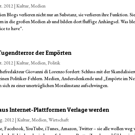
t. 2012
|
Kultur
,
Medien
ien Blogs verlieren nicht nur an Substanz, sie verlieren ihre Funktion. Si
n in die großen Medien ab und bilden dort fluffige Anhängsel. Was blei
ice to have“.
Tugendterror der Empörten
t. 2012
|
Kultur
,
Medien
,
Politik
hefredakteur Giovanni di Lorenzo fordert: Schluss mit der Skandalisie
einen Politiker-Fehlern. Medien, Andersdenkende und „Empörte im Ne
 sich zu einer unerträglichen Moralinstanz aufschwingen.
aus Internet-Plattformen Verlage werden
g. 2012
|
Kultur
,
Medien
,
Wirtschaft
, Facebook, YouTube, iTunes, Amazon, Twitter – sie alle wollen weg