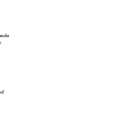
 mehr
e
orf