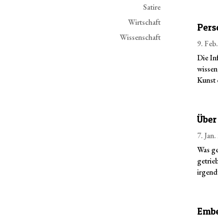
Satire
Wirtschaft
Pers
Wissenschaft
9. Feb
Die In
wissen
Kunst
Über
7. Jan
Was ge
getrie
irgend
Embe