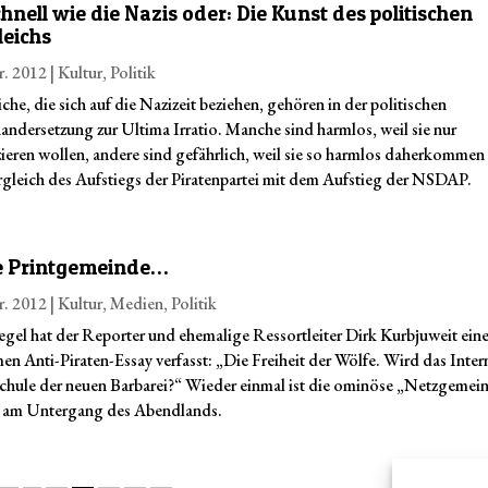
hnell wie die Nazis oder: Die Kunst des politischen
leichs
r. 2012
|
Kultur
,
Politik
che, die sich auf die Nazizeit beziehen, gehören in der politischen
andersetzung zur Ultima Irratio. Manche sind harmlos, weil sie nur
ieren wollen, andere sind gefährlich, weil sie so harmlos daherkommen
rgleich des Aufstiegs der Piratenpartei mit dem Aufstieg der NSDAP.
e Printgemeinde…
r. 2012
|
Kultur
,
Medien
,
Politik
egel hat der Reporter und ehemalige Ressortleiter Dirk Kurbjuweit ein
en Anti-Piraten-Essay verfasst: „Die Freiheit der Wölfe. Wird das Inter
Schule der neuen Barbarei?“ Wieder einmal ist die ominöse „Netzgemei
 am Untergang des Abendlands.