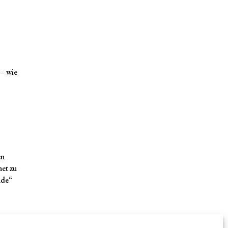
 – wie
en
net zu
nde“