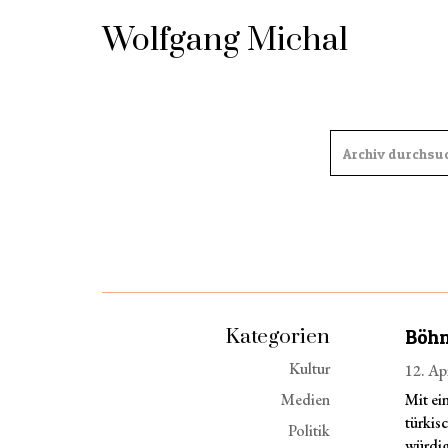
Wolfgang Michal
Kategorien
Böhm
Kultur
12. Ap
Medien
Mit ei
türkis
Politik
würdig