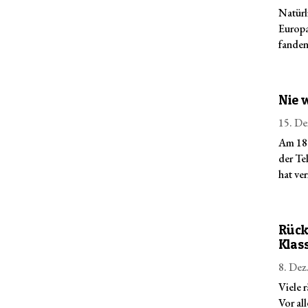
Natürl
Europa
fanden 
Nie 
15. De
Am 18.
der Te
hat ve
Rück
Klas
8. Dez
Viele 
Vor al