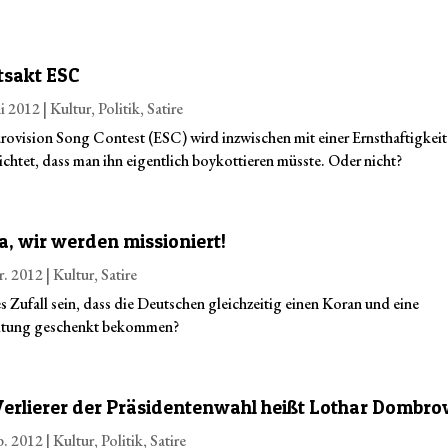
tsakt ESC
i 2012
|
Kultur
,
Politik
,
Satire
rovision Song Contest (ESC) wird inzwischen mit einer Ernsthaftigkeit
ichtet, dass man ihn eigentlich boykottieren müsste. Oder nicht?
a, wir werden missioniert!
r. 2012
|
Kultur
,
Satire
s Zufall sein, dass die Deutschen gleichzeitig einen Koran und eine
itung geschenkt bekommen?
Verlierer der Präsidentenwahl heißt Lothar Dombro
b. 2012
|
Kultur
,
Politik
,
Satire