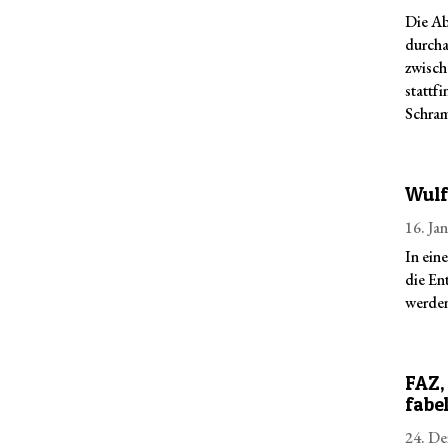
Die Ab
durcha
zwisch
stattf
Schram
Wulff
16. Ja
In ein
die En
werden
FAZ,
fabe
24. De