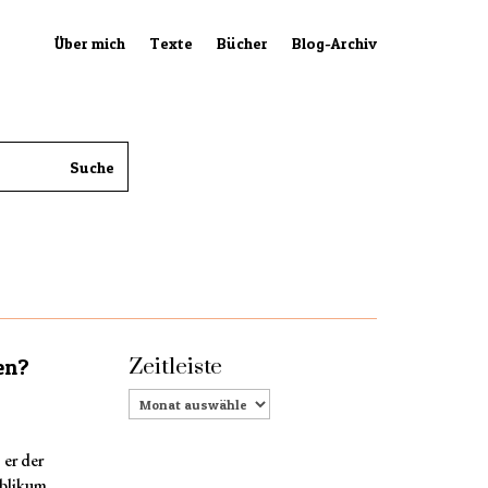
Über mich
Texte
Bücher
Blog-Archiv
Zeitleiste
en?
Zeitleiste
 er der
ublikum