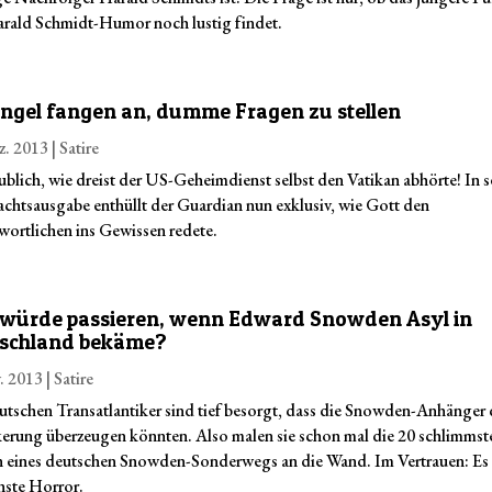
rald Schmidt-Humor noch lustig findet.
Engel fangen an, dumme Fragen zu stellen
z. 2013
|
Satire
blich, wie dreist der US-Geheimdienst selbst den Vatikan abhörte! In s
chtsausgabe enthüllt der Guardian nun exklusiv, wie Gott den
wortlichen ins Gewissen redete.
würde passieren, wenn Edward Snowden Asyl in
schland bekäme?
. 2013
|
Satire
utschen Transatlantiker sind tief besorgt, dass die Snowden-Anhänger 
erung überzeugen könnten. Also malen sie schon mal die 20 schlimmst
 eines deutschen Snowden-Sonderwegs an die Wand. Im Vertrauen: Es
inste Horror.