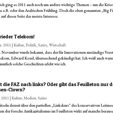
ich ging es 2011 auch noch um andere wichtige Themen – um die Krise
s z.B. oder den Arabischen Frühling. Doch die oben genannten „Big F
auf dieser Seite das meiste Interesse.
wieder Telekom!
z. 2011
|
Kultur
,
Politik
,
Satire
,
Wirtschaft
 November wurde bekannt, dass der für Innovationen zuständige Vors
lekom, Edward Kozel, überraschend gekündigt hat. Ich weiß auch waru
rmutlich solche Geschichten erlebt wie ich.
t die FAZ nach links? Oder gibt das Feuilleton nur 
sen-Clown?
. 2011
|
Kultur
,
Medien
,
Satire
rätseln derzeit über den partiellen „Linkskurs“ des konservativen Leitm
lem der forsche Antikapitalismus im Feuilleton wirkt auf manche beraus