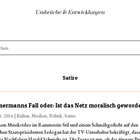
Umbrüche & Entwicklungen
Satire
ermanns Fall oder: Ist das Netz moralisch geword
r. 2016
|
Kultur
,
Medien
,
Politik
,
Satire
nem Musikvideo im Rammstein-Stil und einem Schmähgedicht auf den
chen Staatspräsidenten Erdogan hat der TV-Unterhalter bekräftigt, dass
e Nachfolger Harald Schmidts ist. Die Frage ist nur, ob das jüngere P