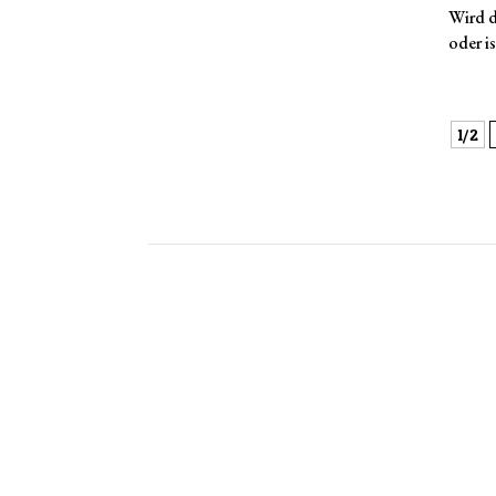
Wird d
oder i
1/2
© 2026 Wolfgang Michal
© 2026 Wolfgang Michal