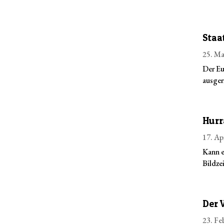
Staa
25. Ma
Der Eu
ausger
Hurr
17. Ap
Kann e
Bildze
Der 
23. Fe