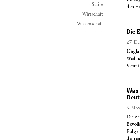
Satire
den Ha
Wirtschaft
Wissenschaft
Die 
27. De
Unglau
Weihna
Verant
Was 
Deut
6. Nov
Die de
Bevölk
Folgen
der re