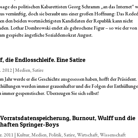
sage des politischen Kabarettisten Georg Schramm „an das Internet“ w
us vernünftig, doch sie beraubt uns einer großen Hoffnung: Das Reded
en den beiden wortmächtigsten Kandidaten der Republik kann nicht
inden. Lothar Dombrowski endet als gebrochene Figur – so wie der von
m gespielte ängstliche Sozialdemokrat August.
, die Endlosschleife. Eine Satire
n. 2012
|
Medien
,
Satire
em Jahr werde er die Geschichte ausgesessen haben, hofft der Präsident
thüllungen werden immer grauenhafter und die Folgen der Enthüllung
 immer gespenstischer. Überzeugen Sie sich selbst!
 Vorratsdatenspeicherung, Burnout, Wulff und die
lhaften Springer-Boys
z. 2011
|
Kultur
,
Medien
,
Politik
,
Satire
,
Wirtschaft
,
Wissenschaft