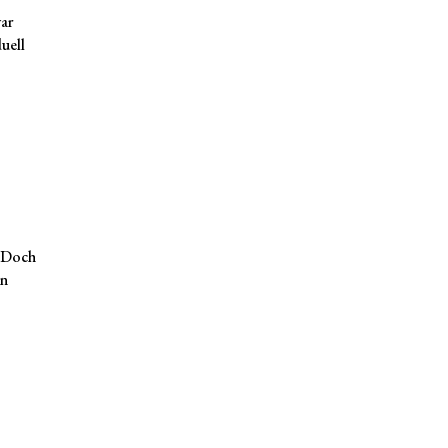
ar
uell
. Doch
en