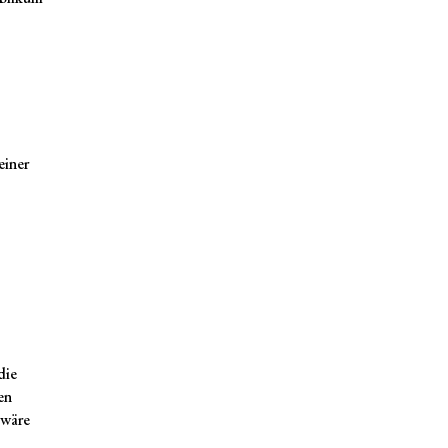
einer
die
en
 wäre